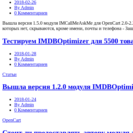
2018-02-26
By Admin
0 Комментариев
Вышла версия 1.5.0 модуля IMCallMeAskMe для OpenCart 2.0-2.2,
которых нет, скрываются, кроме имени, почты и телефона - За
Тестируем IMDBOptimizer для 5500 то
2018-01-28
By Admin
0 Комментариев
Статьи
Вышла версия 1.2.0 модуля IMDBOptimizer
2018-01-24
By Admin
0 Комментариев
OpenCart
Стоит ли предоставлять автору модуля