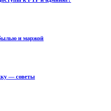
ибылью и маржой
жку — советы