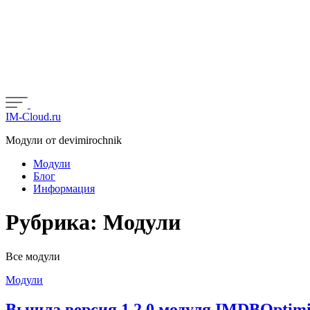
IM-Cloud.ru
Модули от devimirochnik
Модули
Блог
Информация
Рубрика: Модули
Все модули
Модули
Вышла версия 1.2.0 модуля IMDBOptimizer