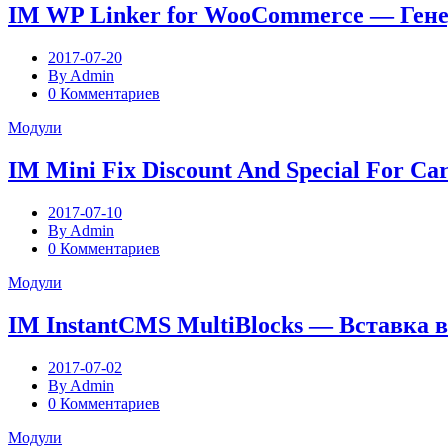
IM WP Linker for WooCommerce — Генер
2017-07-20
By Admin
0 Комментариев
Модули
IM Mini Fix Discount And Special For 
2017-07-10
By Admin
0 Комментариев
Модули
IM InstantCMS MultiBlocks — Вставка 
2017-07-02
By Admin
0 Комментариев
Модули