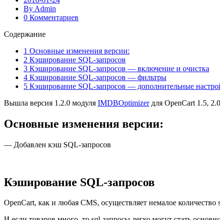
By Admin
0 Комментариев
Содержание
1
Основные изменения версии:
2
Кэширование SQL-запросов
3
Кэширование SQL-запросов — включение и очистка
4
Кэширование SQL-запросов — фильтры
5
Кэширование SQL-запросов — дополнительные настро
Вышла версия 1.2.0 модуля
IMDBOptimizer
для OpenCart 1.5, 2.0
Основные изменения версии:
— Добавлен кэш SQL-запросов
Кэширование SQL-запросов
OpenCart, как и любая CMS, осуществляет немалое количество sq
И если товаров много, то sql-запросы легко могут стать основн