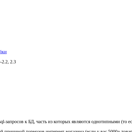
йки
-2.2, 2.3
l-запросов к БД, часть из которых являются однотипными (то ест
ой причиной тормозов интернет-магазина (если у вас 5000+ товаро