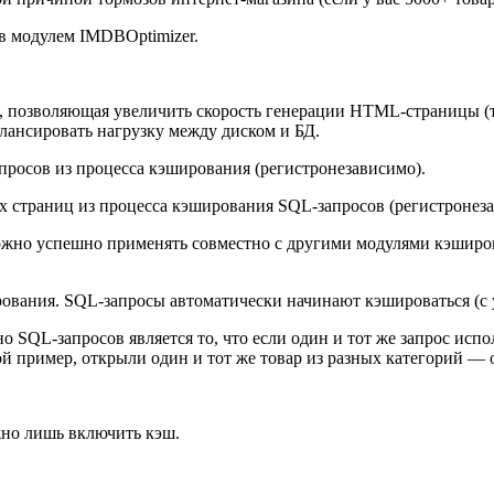
ов модулем IMDBOptimizer.
, позволяющая увеличить скорость генерации HTML-страницы (т
лансировать нагрузку между диском и БД.
просов из процесса кэширования (регистронезависимо).
 страниц из процесса кэширования SQL-запросов (регистронеза
можно успешно применять совместно с другими модулями кэширов
ования. SQL-запросы автоматически начинают кэшироваться (с у
SQL-запросов является то, что если один и тот же запрос испо
ой пример, открыли один и тот же товар из разных категорий — 
ужно лишь включить кэш.