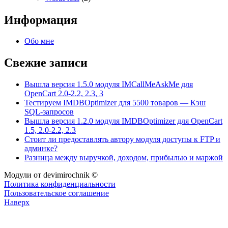
Информация
Обо мне
Свежие записи
Вышла версия 1.5.0 модуля IMCallMeAskMe для
OpenCart 2.0-2.2, 2.3, 3
Тестируем IMDBOptimizer для 5500 товаров — Кэш
SQL-запросов
Вышла версия 1.2.0 модуля IMDBOptimizer для OpenCart
1.5, 2.0-2.2, 2.3
Стоит ли предоставлять автору модуля доступы к FTP и
админке?
Разница между выручкой, доходом, прибылью и маржой
Модули от devimirochnik ©
Политика конфиденциальности
Пользовательское соглашение
Наверх